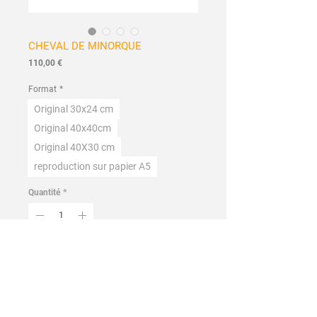
CHEVAL DE MINORQUE
Prix
110,00 €
Format
*
Original 30x24 cm
Original 40x40cm
Original 40X30 cm
reproduction sur papier A5
Quantité
*
Ajouter au panier
Commander et payer