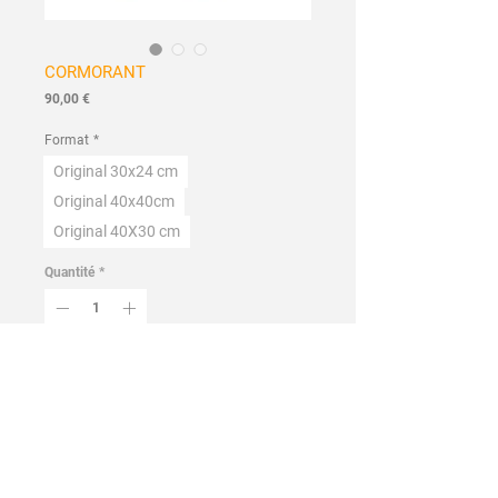
CORMORANT
Prix
90,00 €
Format
*
Original 30x24 cm
Original 40x40cm
Original 40X30 cm
Quantité
*
Ajouter au panier
Commander et payer
Fait à la main