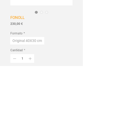
FONOLL
Precio
230,00 €
Formato
*
Original 40X30 cm
Cantidad
*
Agregar al carrito
Realizar compra
Hecho a mano
Colección Flores y salvajes