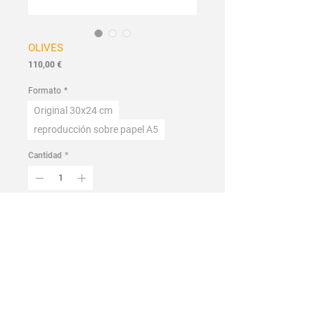
OLIVES
Precio
110,00 €
Formato
*
Original 30x24 cm
reproducción sobre papel A5
Cantidad
*
Agregar al carrito
Realizar compra
Hecho a mano
Colección Flora