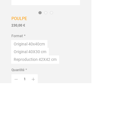
POULPE
Prix
230,00 €
Format
*
Original 40x40cm
Original 40X30 cm
Reproduction 42X42 cm
Quantité
*
Ajouter au panier
Commander et payer
Fait à la main